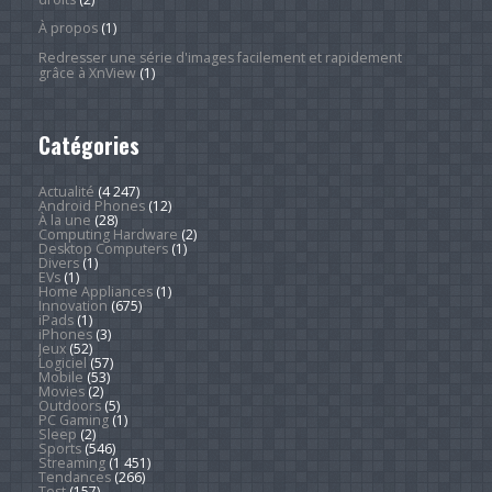
À propos
(1)
Redresser une série d'images facilement et rapidement
grâce à XnView
(1)
Catégories
Actualité
(4 247)
Android Phones
(12)
À la une
(28)
Computing Hardware
(2)
Desktop Computers
(1)
Divers
(1)
EVs
(1)
Home Appliances
(1)
Innovation
(675)
iPads
(1)
iPhones
(3)
Jeux
(52)
Logiciel
(57)
Mobile
(53)
Movies
(2)
Outdoors
(5)
PC Gaming
(1)
Sleep
(2)
Sports
(546)
Streaming
(1 451)
Tendances
(266)
Test
(157)