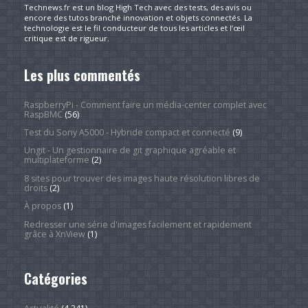
Technews.fr est un blog High Tech avec des tests, des avis ou
encore des tutos branché innovation et objets connectés. La
technologie est le fil conducteur de tous les articles et l’œil
critique est de rigueur.
Les plus commentés
RaspberryPi - Comment faire un média-center complet avec
RaspBMC
(56)
Test du Sony A5000 - Hybride compact et connecté
(9)
Ungit - Un gestionnaire de git graphique agréable et
multiplateforme
(2)
8 sites pour trouver des images haute résolution libres de
droits
(2)
À propos
(1)
Redresser une série d'images facilement et rapidement
grâce à XnView
(1)
Catégories